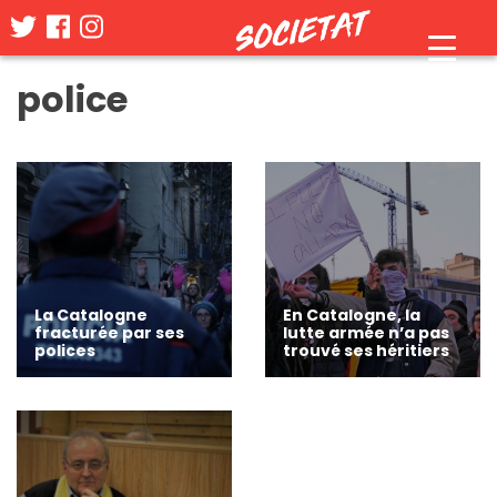
Skip
police
to
content
La Catalogne
En Catalogne, la
fracturée par ses
lutte armée n’a pas
polices
trouvé ses héritiers