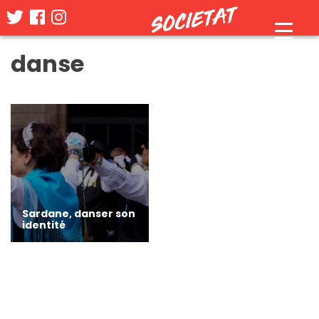
Skip
danse
to
content
Sardane, danser son
identité