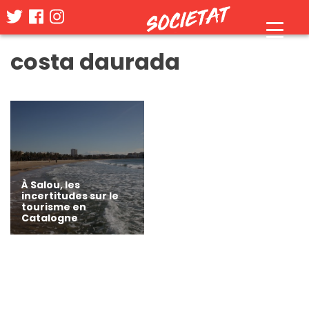
Skip
costa daurada
to
content
À Salou, les
incertitudes sur le
tourisme en
Catalogne