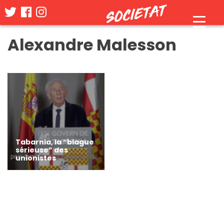
Skip
Alexandre Malesson
to
content
Tabarnia, la “blague
sérieuse” des
unionistes