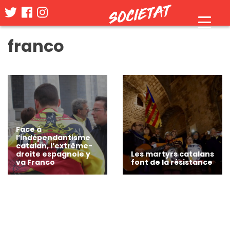
Skip
franco
to
content
Face à
l’indépendantisme
catalan, l’extrême-
droite espagnole y
Les martyrs catalans
va Franco
font de la résistance