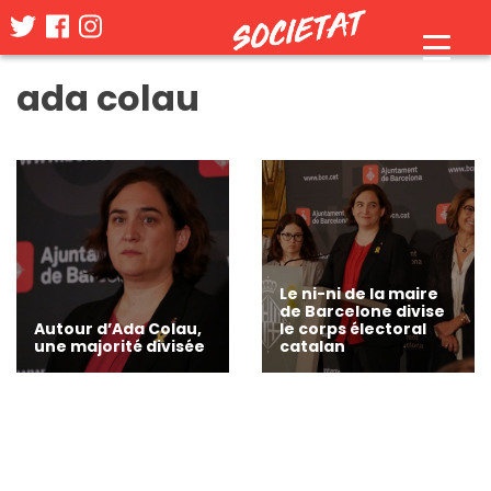
Skip
ada colau
to
content
Le ni-ni de la maire
de Barcelone divise
Autour d’Ada Colau,
le corps électoral
une majorité divisée
catalan