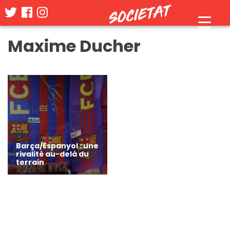
Skip
Maxime Ducher
to
content
Barça/Espanyol : une
rivalité au-delà du
terrain