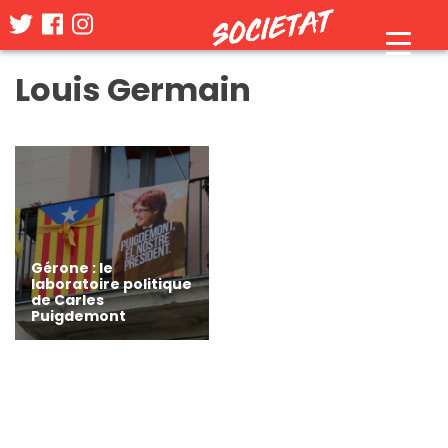
Skip
Louis Germain
to
content
Gérone : le
laboratoire politique
de Carles
Puigdemont